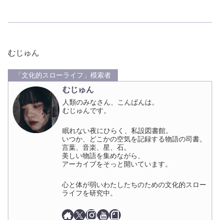
a
a
m
有
c
st
ail
e
o
b
d
むじゅん
o
o
「文化的スローライフ」模索者
o
n
むじゅん
k
人類のみなさん、こんばんは。
むじゅんです。
眠れない夜にひらく、私設図書館。
いつか、どこかの空気を記録する物語の司書。
言葉、音楽、星、石。
美しい物語を集めながら、
アーカイブをそっと開いています。
心と体が弱いわたしたちのための文化的スロー
ライフを研究中。