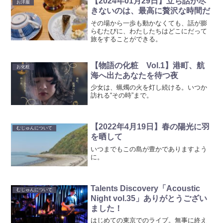
【2024年01月29日】立ち話が尽
お洋服
きないのは、最高に贅沢な時間だ
その場から一歩も動かなくても、話が膨
らむたびに、わたしたちはどこにだって
旅をすることができる。
【物語の化粧 Vol.1】港町、航
お化粧
海へ出たあなたを待つ夜
少女は、蝋燭の火を灯し続ける。いつか
訪れる“その時”まで。
【2022年4月19日】春の陽光に羽
むじゅんについて
を晒して
いつまでもこの島が豊かでありますよう
に。
Talents Discovery「Acoustic
むじゅんについて
Night vol.35」ありがとうござい
ました！
はじめての東京でのライブ。無事に終え