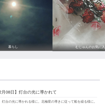
暮らし
むじゅんのお気に入
年02月08日】灯台の光に導かれて
。灯台の光に導かれる様に。北極星の導きに従って船を繰る様に。