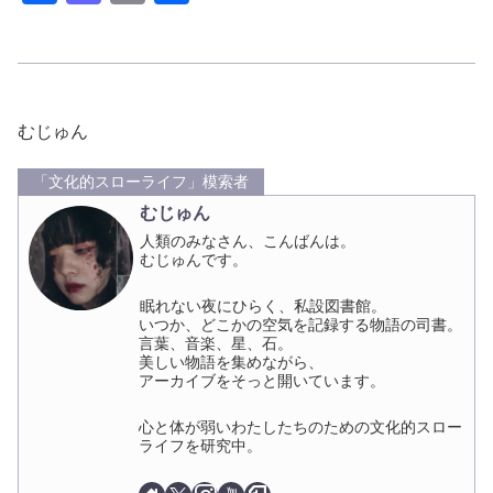
a
a
m
有
c
st
ail
e
o
b
d
むじゅん
o
o
「文化的スローライフ」模索者
o
n
むじゅん
k
人類のみなさん、こんばんは。
むじゅんです。
眠れない夜にひらく、私設図書館。
いつか、どこかの空気を記録する物語の司書。
言葉、音楽、星、石。
美しい物語を集めながら、
アーカイブをそっと開いています。
心と体が弱いわたしたちのための文化的スロー
ライフを研究中。