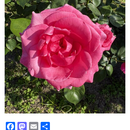
F
M
E
共