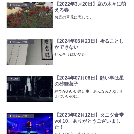
【2022年3月20日】庭の木々に萌
むじゅんについて
える春
お庭の草花に恋して。
【2024年06月23日】祈ることし
むじゅんについて
かできない
せんそうはいやだ
【2024年07月06日】願い事は星
その他
の砂糖菓子
純でかわいい願い事、みんなみんな、叶
えばいいのに。
【2023年02月12日】タニダ食堂
むじゅんについて
vol.10、ありがとうございまし
た！