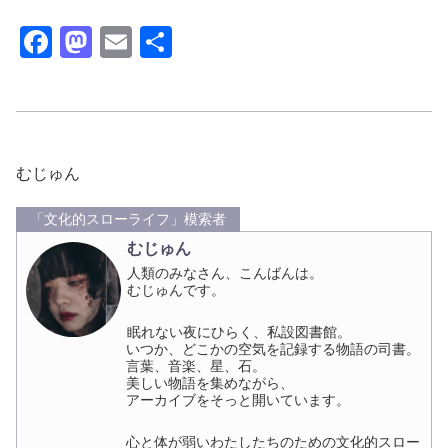
F
M
E
共
a
a
m
有
c
st
ail
e
o
b
d
むじゅん
o
o
「文化的スローライフ」模索者
o
n
むじゅん
k
人類のみなさん、こんばんは。
むじゅんです。
眠れない夜にひらく、私設図書館。
いつか、どこかの空気を記録する物語の司書。
言葉、音楽、星、石。
美しい物語を集めながら、
アーカイブをそっと開いています。
心と体が弱いわたしたちのための文化的スロー