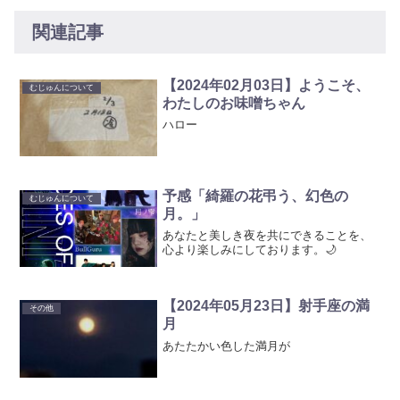
関連記事
【2024年02月03日】ようこそ、
むじゅんについて
わたしのお味噌ちゃん
ハロー
予感「綺羅の花弔う、幻色の
むじゅんについて
月。」
あなたと美しき夜を共にできることを、
心より楽しみにしております。🌙
【2024年05月23日】射手座の満
その他
月
あたたかい色した満月が