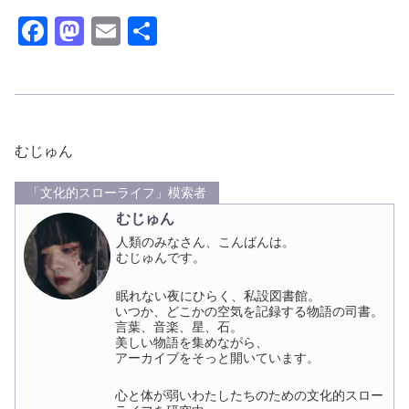
F
M
E
共
a
a
m
有
c
st
ail
e
o
b
d
むじゅん
o
o
「文化的スローライフ」模索者
o
n
むじゅん
k
人類のみなさん、こんばんは。
むじゅんです。
眠れない夜にひらく、私設図書館。
いつか、どこかの空気を記録する物語の司書。
言葉、音楽、星、石。
美しい物語を集めながら、
アーカイブをそっと開いています。
心と体が弱いわたしたちのための文化的スロー