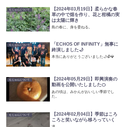
【2024年03月19日】柔らかな春
むじゅんについて
草の中で畑を作り、花と柑橘の実
は太陽に輝き
島の春に、身を委ねる。
「ECHOS OF INFINITY」無事に
むじゅんについて
終演しました🌙
本当にありがとうございました🌙🥀💎
【2024年05月29日】即興演奏の
むじゅんについて
動画を公開いたしました🍊
あの頃は、みかんがおいしい季節でし
た。
【2024年02月04日】季節はころ
むじゅんについて
ころと笑いながら移ろっていく
凛