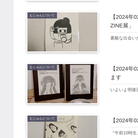
むじゅんについて
【2024
ZINE展」
素敵な出会い
むじゅんについて
【2024
ます
いよいよ明後
むじゅんについて
【2024年
『午前10時