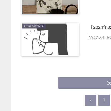
むじゅんについて
【2024年
間に合わせる
前
1
へ