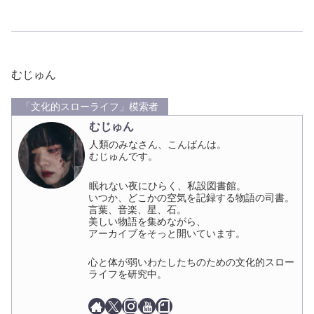
a
a
m
有
c
st
ail
e
o
b
d
むじゅん
o
o
「文化的スローライフ」模索者
o
n
むじゅん
k
人類のみなさん、こんばんは。
むじゅんです。
眠れない夜にひらく、私設図書館。
いつか、どこかの空気を記録する物語の司書。
言葉、音楽、星、石。
美しい物語を集めながら、
アーカイブをそっと開いています。
心と体が弱いわたしたちのための文化的スロー
ライフを研究中。