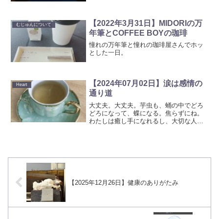
【2022年3月31日】MIDORIの万
むじゅんについて
年筆とCOFFEE BOYの珈琲
憧れの万年筆と憧れの珈琲屋さんでホッ
とした一日。
【2024年07月02日】涙は感情の
Heart
通り道
大丈夫。大丈夫。芋虫も、蛹の中でどろ
どろになって、蝶になる。焦らずにね。
わたしは癒し手になれるし、大切な人た
ちに癒されている。
【2025年12月26日】健康のありがたみ