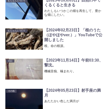
【2025年10月05日】自然の中で
むじゅんについて
くるくると生きる
わたしもいつかこの畑を再生して、豊か
な畑にしたい。
【2024年02月23日】「根のうた
むじゅんについて
（ほやほやver.）」YouTubeで公
開しました
根。命の根源。
【2023年11月14日】午前03:30、
日記
撃沈。
機械音痴、極まれり。
【2024年05月23日】射手座の満
その他
月
あたたかい色した満月が