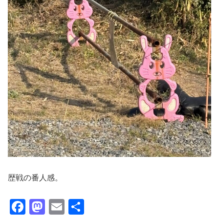
歴戦の番人感。
F
M
E
共