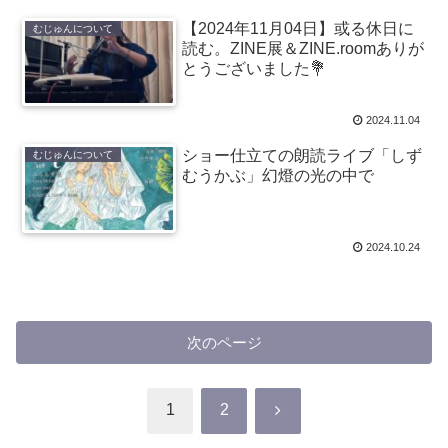
【2024年11月04日】或る休日に
むじゅんについて
読む。ZINE展＆ZINE.roomありが
とうございました💐
2024.11.04
ショー仕立ての朗読ライブ「しず
むじゅんについて
むうかぶ」幻燈の光の中で
2024.10.24
次のページ
次
1
2