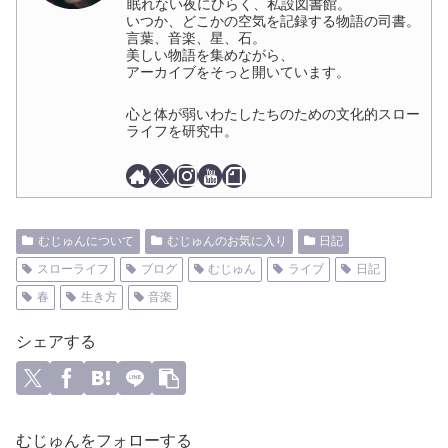
眠れない夜にひらく、私設図書館。
いつか、どこかの空気を記録する物語の司書。
言葉、音楽、星、石。
美しい物語を集めながら、
アーカイブをそっと開いています。
心と体が弱いわたしたちのための文化的スロー
ライフを研究中。
むじゅんについて
むじゅんのお気に入り
日記
スローライフ
ブログ
むじゅん
ライブ
日記
春
生き方
音楽
シェアする
むじゅんをフォローする