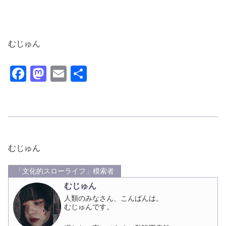
むじゅん
F
M
E
共
a
a
m
有
c
st
ail
e
o
b
d
むじゅん
o
o
o
n
「文化的スローライフ」模索者
k
むじゅん
人類のみなさん、こんばんは。
むじゅんです。