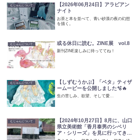
【2026年06月24日】アラビアン
むじゅんについて
ナイト
お茶と本を並べて、青い砂漠の夜の幻想
を描く。
或る休日に読む。ZINE展 vol.8
むじゅんについて
新刊ZINE楽しみに待っててね！
【しずむうかぶ】「ベタ」ティザ
むじゅんについて
ームービーを公開しました🫧🔥
生の苦しみ、欲望、そして愛…
【2024年10月27日】8月に、山口
むじゅんについて
県立美術館「香月泰男のシベリ
ア・シリーズ」を見に行ってきま
した。